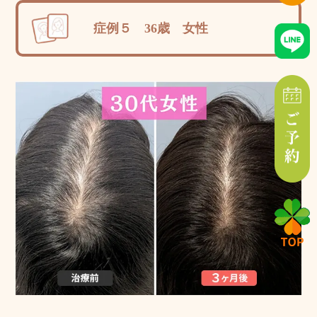
症例５ 36歳 女性
院長より一
言