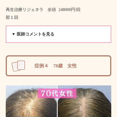
再生治療リジェネラ 全頭
248000円/回
部１回
▼ 医師コメントを見る
症例４ 78歳 女性
院長より一
言